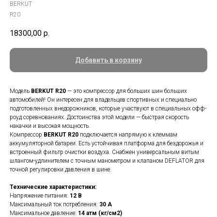
BERKUT
R20
18300,00
р.
Добавить в корзину
Модель
BERKUT R20
— это компрессор для больших шин больших
автомобилей! Он интересен для владельцев спортивных и специально
подготовленных внедорожников, которые участвуют в специальных офф-
роуд соревнованиях. Достоинства этой модели — быстрая скорость
накачки и высокая мощность.
Компрессор
BERKUT R20
подключается напрямую к клеммам
аккумуляторной батареи. Есть устойчивая платформа для бездорожья и
встроенный фильтр очистки воздуха. Снабжен универсальным витым
шлангом-удлинителем с точным манометром и клапаном DEFLATOR для
точной регулировки давления в шине.
Технические характеристики:
Напряжение питания:
12 В
Максимальный ток потребления:
30 A
Максимальное давление:
14 атм (кг/см2)