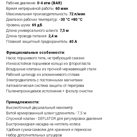
Рабочее давление:
0-4 атм (BAR)
Время непрерывной работы:
60 мин
Максимальная производительность:
72 л/мин
Диапазон рабочих температур:
-30 °C +80 °C
Уровень шума:
69 дБ
Длина универсального шланга:
7,5 м
Длина провода питания:
2,4 м
Плавкий защитный предохранитель:
40 A
Функциональные особенности:
Насос поршневого типа, не требующий смазки
Износостойкое поршневое кольцо из фторопласта
Воздушные клапаны из прочной нержавеющей стали
Рабочий цилиндр из алюминиевого сплава
Электродвигатель с постоянными магнитами
Автоматическая система защиты от перегрева
Пыленепроницаемое исполнение + фильтр очистки
Принадлежности:
Высокоточный двушкальный манометр
Витой армированный шланг-удлинитель - 7,5 м
Спускной клапан - DEFLATOR для регулировки давления
Быстронакидная насадка на ниппель колеса
Удобная сумка-саквояж для хранения и переноски
Набор дополнительных штуцеров