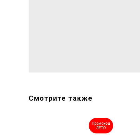
Смотрите также
ыгодный
Промокод
комплект
ЛЕТО