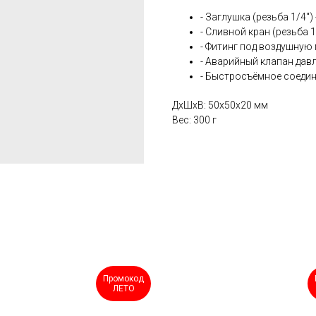
- Заглушка (резьба 1/4") 
- Сливной кран (резьба 1/
- Фитинг под воздушную м
- Аварийный клапан давле
- Быстросъёмное соедине
ДxШxВ: 50x50x20 мм
Вес: 300 г
Промокод
ЛЕТО