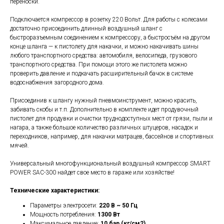
переноски.
Подключается компрессор в розетку 220 Вольт. Для работы с колесами
достаточно присоединить длинный воздушный шланг с
быстроразъемным соединением к компрессору, а быстросъём на другом
конце шланга — к пистолету для накачки, и можно накачивать шины
любого транспортного средства: автомобиля, велосипеда, грузового
транспортного средства. При помощи этого же пистолета можно
проверить давление и подкачать расширительный бачок в системе
водоснабжения загородного дома.
Присоединив к шлангу нужный пневмоинструмент, можно красить,
забивать скобы и т.п. Дополнительно в комплекте идет продувочный
пистолет для продувки и очистки труднодоступных мест от грязи, пыли и
нагара, а также большое количество различных штуцеров, насадок и
переходников, например, для накачки матрацев, бассейнов и спортивных
мячей.
Универсальный многофункциональный воздушный компрессор SMART
POWER SAC-300 найдет свое место в гараже или хозяйстве!
Технические характеристики:
Параметры электросети:
220 В ~ 50 Гц
Мощность потребления:
1300 Вт
Максимальное давление:
10 бар (кг/см2)