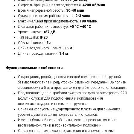
Скорость вращения электродвигателя:
4200 об/мин
Время непрерывной работы:
30-40 мин
Cуммарное время работы в сутки:
2-3 часа
Максимальная производительность:
180 л/мин
Диапазон рабочих температур:
+5 °C +40 °C
Уровень шума:
<87 дБ
Тип защиты:
IP20
Объём ресивера:
5 л.
Длина воздушного шланга:
3,5 м
Длина провода питания:
1,4 м
Функциональные особенности:
С одноцилиндровой, одноступенчатой компрессорной группой
безмасляного типа и редукторной ременной передачей. Выполнен
с ресивером на 5 л. и предназначен для бытового использования.
Предназначен для выработки сжатого воздуха от электросети 220
Вольт и служит для подключения и использования
пневмоаксессуаров и пневмоинструмента.
Оснащен корпусом из ударопрочного пластика для снижения
уровня шума и защиты пользователя от ожогов.
Имеет небольшой вес и габариты, может перевозиться как в
вертикальном, так и в горизонтальном положении.
Оснащен шлангом высокого давления и шиномонтажным