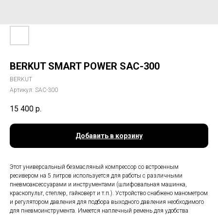
BERKUT SMART POWER SAC-300
BERKUT
Артикул:
SAC-300
15 400
р.
Добавить в корзину
Этот универсальный безмасляный компрессор со встроенным
ресивером на 5 литров используется для работы с различными
пневмоаксессуарами и инструментами (шлифовальная машинка,
краскопульт, степлер, гайковерт и т.п.). Устройство снабжено манометром
и регулятором давления для подбора выходного давления необходимого
для пневмоинструмента. Имеется наплечный ремень для удобства