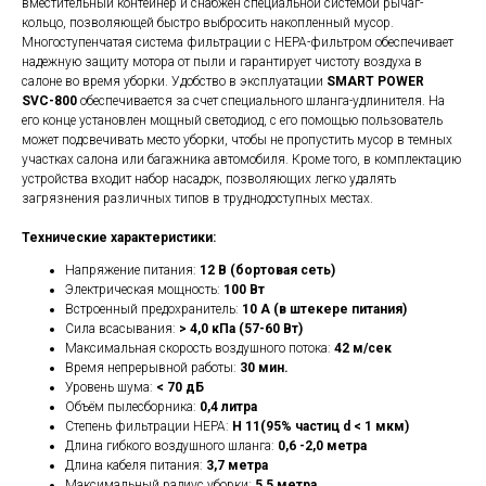
вместительный контейнер и снабжен специальной системой рычаг-
кольцо, позволяющей быстро выбросить накопленный мусор.
Многоступенчатая система фильтрации с HEPA-фильтром обеспечивает
надежную защиту мотора от пыли и гарантирует чистоту воздуха в
салоне во время уборки. Удобство в эксплуатации
SMART POWER
SVС-800
обеспечивается за счет специального шланга-удлинителя. На
его конце установлен мощный светодиод, с его помощью пользователь
может подсвечивать место уборки, чтобы не пропустить мусор в темных
участках салона или багажника автомобиля. Кроме того, в комплектацию
устройства входит набор насадок, позволяющих легко удалять
загрязнения различных типов в труднодоступных местах.
Технические характеристики:
Напряжение питания:
12 В (бортовая сеть)
Электрическая мощность:
100 Вт
Встроенный предохранитель:
10 А (в штекере питания)
Сила всасывания:
> 4,0 кПа (57-60 Вт)
Максимальная скорость воздушного потока:
42 м/сек
Время непрерывной работы:
30 мин.
Уровень шума:
< 70 дБ
Объём пылесборника:
0,4 литра
Степень фильтрации HEPA:
H 11(95% частиц d < 1 мкм)
Длина гибкого воздушного шланга:
0,6 -2,0 метра
Длина кабеля питания:
3,7 метра
Максимальный радиус уборки:
5,5 метра