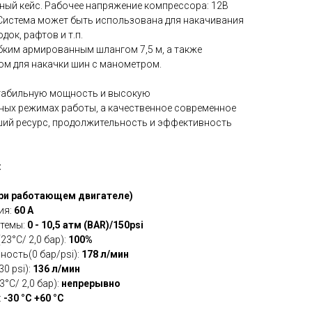
ный кейс. Рабочее напряжение компрессора: 12В
 Система может быть использована для накачивания
ок, рафтов и т.п.
бким армированным шлангом 7,5 м, а также
м для накачки шин с манометром.
стабильную мощность и высокую
ных режимах работы, а качественное современное
ший ресурс, продолжительность и эффективность
:
 при работающем двигателе)
ия:
60 A
стемы:
0 - 10,5 атм (BAR)/150psi
3°C/ 2,0 бар):
100%
ость(0 бар/psi):
178 л/мин
0 psi):
136 л/мин
°C/ 2,0 бар):
непрерывно
:
-30 °C +60 °C