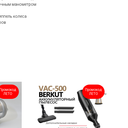
точным манометром
иппель колеса
ров
Промокод
Промокод
ЛЕТО
ЛЕТО