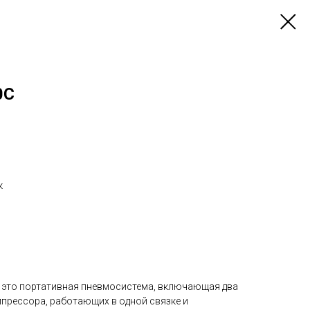
0C
к
 это портативная пневмосистема, включающая два
рессора, работающих в одной связке и