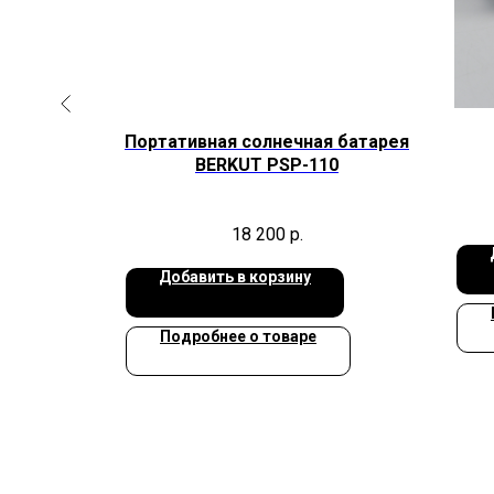
R SP-
Портативная солнечная батарея
BERKUT PSP-110
стей
18 200
р.
Добавить в корзину
Подробнее о товаре