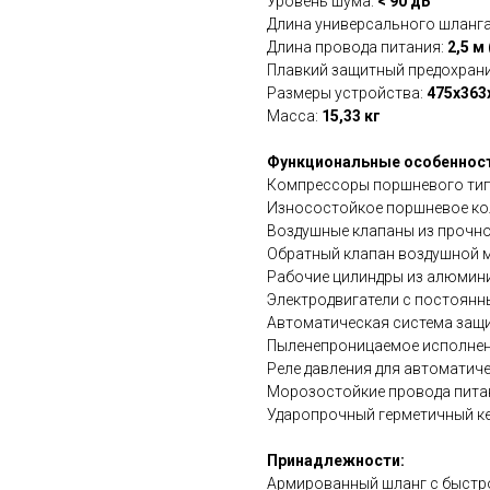
Уровень шума:
< 90 дБ
Длина универсального шланг
Длина провода питания:
2,5 м
Плавкий защитный предохран
Размеры устройства:
475x363
Масса:
15,33 кг
Функциональные особенност
Компрессоры поршневого тип
Износостойкое поршневое ко
Воздушные клапаны из прочн
Обратный клапан воздушной 
Рабочие цилиндры из алюмин
Электродвигатели с постоян
Автоматическая система защи
Пыленепроницаемое исполнен
Реле давления для автомати
Морозостойкие провода пита
Ударопрочный герметичный ке
Принадлежности:
Армированный шланг с быстр