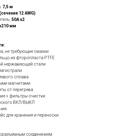
а:
7,5 м
 (сечение 12 AWG)
итель:
50A x2
x210 мм
и:
а, не требующие смазки
льцо из фторопласта PTFE
ой нержавеющей стали
магистрали
иевого сплава
ными магнитами
ты от перегрева
ие + фильтры очистки
ческого ВКЛ/ВЫКЛ
ния
йс для хранения и переноски
оразъемным соединением