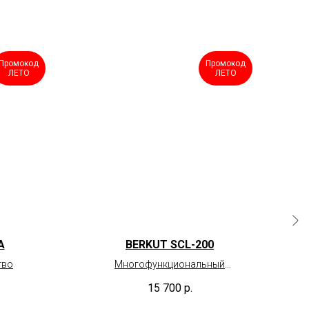
Промокод
Промокод
ЛЕТО
ЛЕТО
A
BERKUT SCL-200
тво
Многофункциональный
телескопический кемпинговый
15 700
р.
фонарь