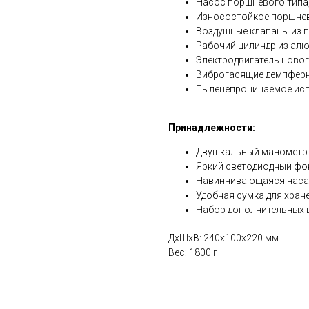
Насос поршневого типа
Износостойкое поршнев
Воздушные клапаны из 
Рабочий цилиндр из ал
Электродвигатель ново
Виброгасящие демпфер
Пыленепроницаемое ис
Принадлежности:
Двушкальный манометр 
Яркий светодиодный фо
Навинчивающаяся насад
Удобная сумка для хран
Набор дополнительных 
ДxШxВ: 240x100x220 мм
Вес: 1800 г