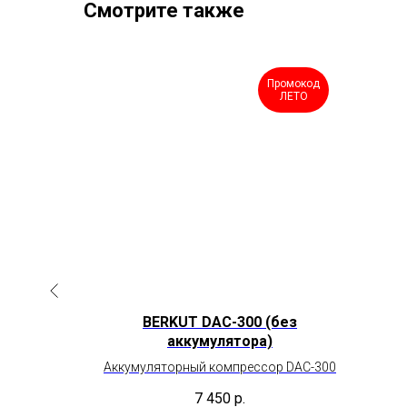
Смотрите также
Промокод
Промокод
ЛЕТО
ЛЕТО
1
BERKUT DAC-300 (без
аккумулятора)
ессор
Аккумуляторный компрессор DAC-300
7 450
р.