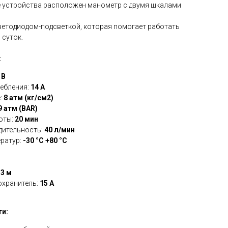
е устройства расположен манометр с двумя шкалами
етодиодом-подсветкой, которая помогает работать
 суток.
:
 В
ебления:
14 A
:
8 атм (кг/см2)
9 атм (BAR)
оты:
20 мин
дительность:
40 л/мин
ератур:
-30 °C +80 °C
:
3 м
охранитель:
15 A
и: