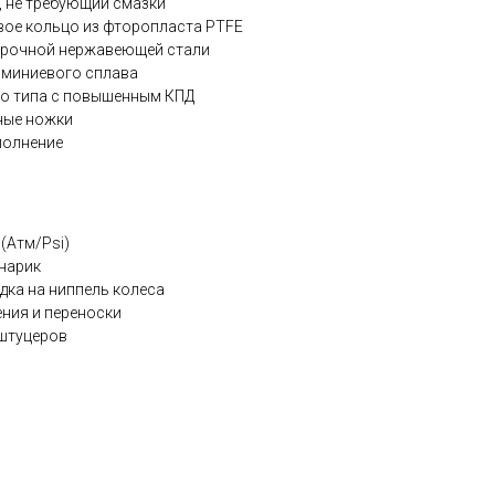
, не требующий смазки
ое кольцо из фторопласта PTFE
прочной нержавеющей стали
юминиевого сплава
го типа с повышенным КПД
ные ножки
полнение
(Aтм/Psi)
нарик
ка на ниппель колеса
ения и переноски
штуцеров