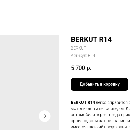
BERKUT R14
BERKUT
Артикул:
R14
5 700
р.
Добавить в корзину
BERKUT R14
легко справится 
мотоциклов и велосипедов. К
автомобиля через гнездо прик
производится за счет навинч
имеется плавкий предохраните