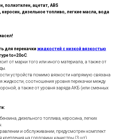
, полиэтилен, ацетат, ABS
, керосин, дизельное топливо, легкие масла, вода
масел!
ь для перекачки
жидкостей с низкой вязкостью
туре to=20oC
.
сит от марки того или иного материала, а также от
ды.
ости устройств помимо вязкости напрямую связана
я жидкости, соотношения уровня перекачки между
роной, а также от уровня заряда АКБ (или сменных
и:
бензина, дизельного топлива, керосина, легких
ы.
правлении и обслуживании, предусмотрен комплект
 крепления на горловину канистры (3 шт).