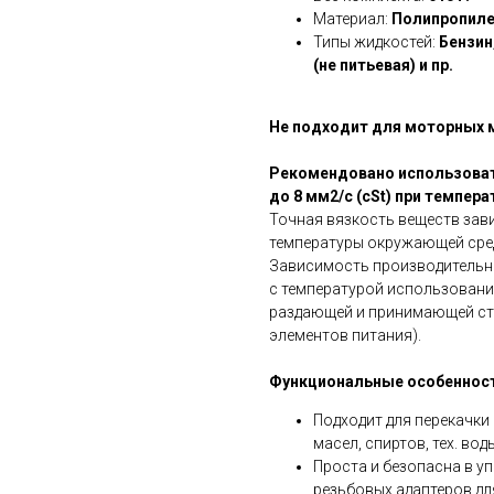
Материал:
Полипропилен
Типы жидкостей:
Бензин
(не питьевая) и пр.
Не подходит для моторных 
Рекомендовано использоват
до 8 мм2/с (сSt) при темпера
Точная вязкость веществ зави
температуры окружающей сре
Зависимость производительн
с температурой использовани
раздающей и принимающей сто
элементов питания).
Функциональные особенност
Подходит для перекачки 
масел, спиртов, тех. вод
Проста и безопасна в у
резьбовых адаптеров для