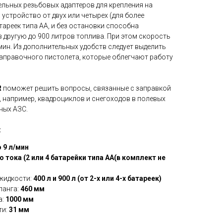
льных резьбовых адаптеров для крепления на
 устройство от двух или четырех (для более
ареек типа AA, и без остановки способна
в другую до 900 литров топлива. При этом скорость
мин. Из дополнительных удобств следует выделить
заправочного пистолета, которые облегчают работу
R
поможет решить вопросы, связанные с заправкой
, например, квадроциклов и снегоходов в полевых
ных АЗС.
:
 9 л/мин
 тока (2 или 4 батарейки типа AA(в комплект не
жидкости:
400 л и 900 л (от 2-x или 4-x батареек)
ланга:
460 мм
а:
1000 мм
ти:
31 мм