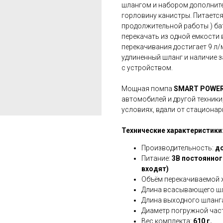
шлангом и набором дополните
горловину канистры. Питается
продолжительной работы ) бат
перекачать из одной емкости 
перекачивания достигает 9 л/
удлиненный шланг и наличие 
с устройством.
Мощная помпа
SMART POWE
автомобилей и другой техники
условиях, вдали от стационар
Технические характеристики
Производительность:
до
Питание:
3В постоянного
входят)
Объём перекачиваемой 
Длина всасывающего ш
Длина выходного шланг
Диаметр погружной час
Вес комплекта:
610 г.