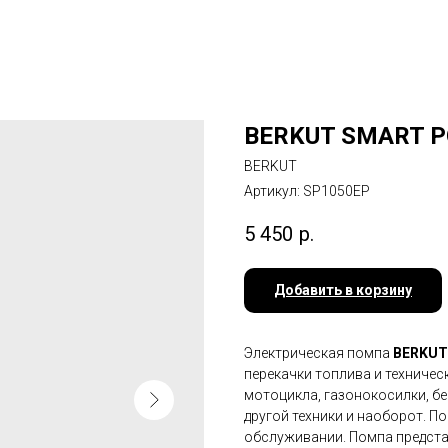
BERKUT SMART P
BERKUT
Артикул:
SP1050EP
5 450
р.
Добавить в корзину
Электрическая помпа
BERKUT
перекачки топлива и техничес
мотоцикла, газонокосилки, бе
другой техники и наоборот. П
обслуживании. Помпа предст