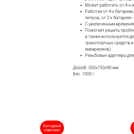
Может работать от 4-х и
Работая от 4-х батареек
литров, от 2-х батареек 
С увеличенным временем
Помогает решить пробле
а также используется д
транспортных средств и
аквариумов).
Резьбовые адаптеры для 
ДxШxВ: 350x150x90 мм
Вес: 1000 г
Выгодный
комплект