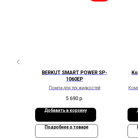
R
BERKUT SMART POWER SP-
Ко
1060EP
во
Помпа для тех.жидкостей
Комп
5 690
р.
Добавить в корзину
Подробнее о товаре